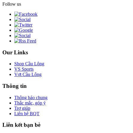
Follow us
Our Links
Shop Cầu Lông
VS Sports
Vợt Cầu Lông
Thông tin
Thông báo chung
Thắc mắc, góp ý
Trợ giúp
Liên hệ BQT
Liên kết bạn bè