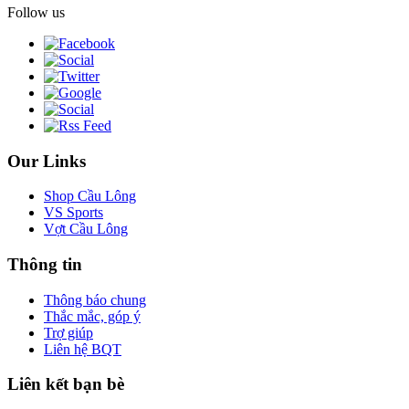
Follow us
Our Links
Shop Cầu Lông
VS Sports
Vợt Cầu Lông
Thông tin
Thông báo chung
Thắc mắc, góp ý
Trợ giúp
Liên hệ BQT
Liên kết bạn bè