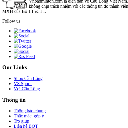
Vnbadminton.com là diễn đàn về Cầu Lông Việt Nam. Vn
không chịu trách nhiệm với các thông tin do thành viê
MXH của Bộ TT & TT.
Follow us
Our Links
Shop Cầu Lông
VS Sports
Vợt Cầu Lông
Thông tin
Thông báo chung
Thắc mắc, góp ý
Trợ giúp
Liên hệ BQT