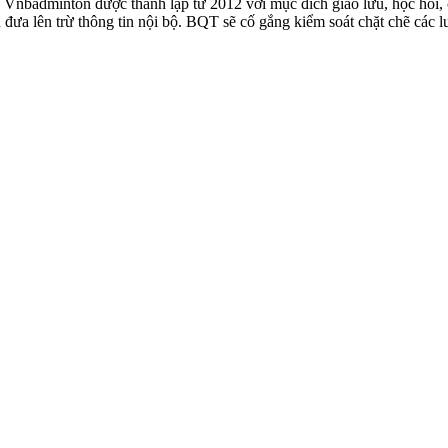
badminton được thành lập từ 2012 với mục đích giao lưu, học hỏi, ch
n đưa lên trừ thông tin nội bộ. BQT sẽ cố gắng kiểm soát chặt chẽ các