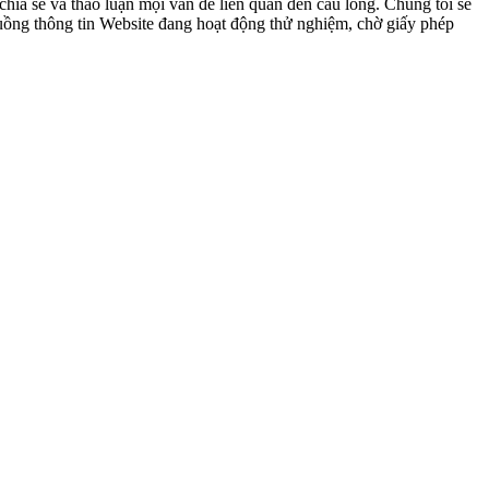
ia sẻ và thảo luận mọi vấn đề liên quan đến cầu lông. Chúng tôi sẽ
 luồng thông tin Website đang hoạt động thử nghiệm, chờ giấy phép