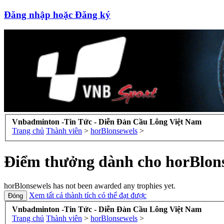
Đăng nhập hoặc Đăng ký
Vnbadminton -Tin Tức - Diễn Đàn Cầu Lông Việt Nam
Trang chủ
Thành viên
>
horBlonsewels
>
Điểm thưởng dành cho horBlon
horBlonsewels has not been awarded any trophies yet.
Xem tất cả thành tích có thể đạt được
Vnbadminton -Tin Tức - Diễn Đàn Cầu Lông Việt Nam
Trang chủ
Thành viên
>
horBlonsewels
>