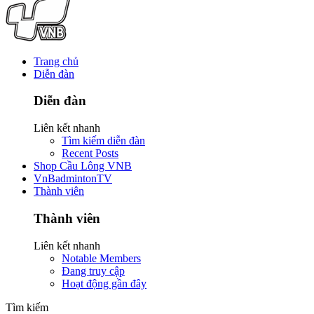
Trang chủ
Diễn đàn
Diễn đàn
Liên kết nhanh
Tìm kiếm diễn đàn
Recent Posts
Shop Cầu Lông VNB
VnBadmintonTV
Thành viên
Thành viên
Liên kết nhanh
Notable Members
Đang truy cập
Hoạt động gần đây
Tìm kiếm