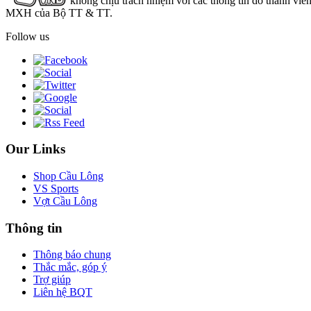
không chịu trách nhiệm với các thông tin do thành viê
MXH của Bộ TT & TT.
Follow us
Our Links
Shop Cầu Lông
VS Sports
Vợt Cầu Lông
Thông tin
Thông báo chung
Thắc mắc, góp ý
Trợ giúp
Liên hệ BQT