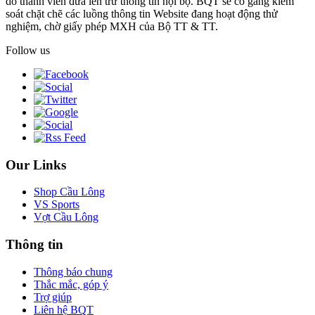
do thành viên đưa lên trừ thông tin nội bộ. BQT sẽ cố gắng kiểm
soát chặt chẽ các luồng thông tin Website đang hoạt động thử
nghiệm, chờ giấy phép MXH của Bộ TT & TT.
Follow us
Our Links
Shop Cầu Lông
VS Sports
Vợt Cầu Lông
Thông tin
Thông báo chung
Thắc mắc, góp ý
Trợ giúp
Liên hệ BQT