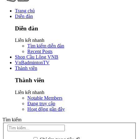
Trang chủ
Diễn đàn
Diễn đàn
Liên kết nhanh
Tìm kiếm diễn đàn
Recent Posts
Shop Cầu Lông VNB
VnBadmintonTV
Thành viên
Thành viên
Liên kết nhanh
Notable Members
Đang truy cập
Hoạt động gần đây
Tìm kiếm