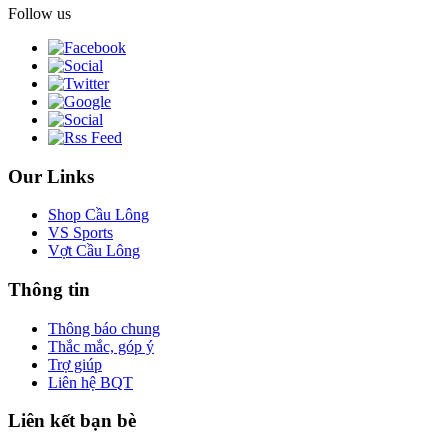
Follow us
Our Links
Shop Cầu Lông
VS Sports
Vợt Cầu Lông
Thông tin
Thông báo chung
Thắc mắc, góp ý
Trợ giúp
Liên hệ BQT
Liên kết bạn bè