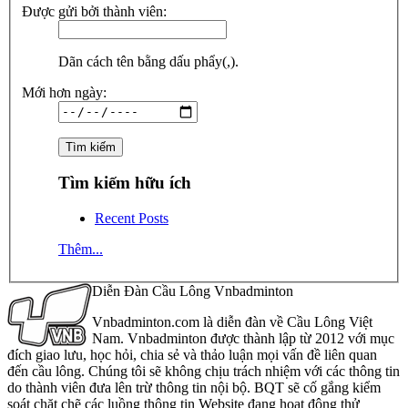
Được gửi bởi thành viên:
Dãn cách tên bằng dấu phẩy(,).
Mới hơn ngày:
Tìm kiếm hữu ích
Recent Posts
Thêm...
Diễn Đàn Cầu Lông Vnbadminton
Vnbadminton.com là diễn đàn về Cầu Lông Việt
Nam. Vnbadminton được thành lập từ 2012 với mục
đích giao lưu, học hỏi, chia sẻ và thảo luận mọi vấn đề liên quan
đến cầu lông. Chúng tôi sẽ không chịu trách nhiệm với các thông tin
do thành viên đưa lên trừ thông tin nội bộ. BQT sẽ cố gắng kiểm
soát chặt chẽ các luồng thông tin Website đang hoạt động thử