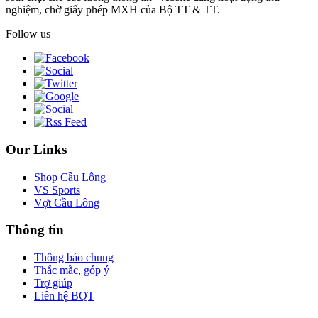
nghiệm, chờ giấy phép MXH của Bộ TT & TT.
Follow us
Our Links
Shop Cầu Lông
VS Sports
Vợt Cầu Lông
Thông tin
Thông báo chung
Thắc mắc, góp ý
Trợ giúp
Liên hệ BQT