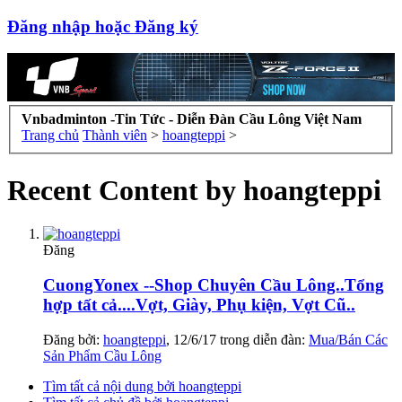
Đăng nhập hoặc Đăng ký
Vnbadminton -Tin Tức - Diễn Đàn Cầu Lông Việt Nam
Trang chủ
Thành viên
>
hoangteppi
>
Recent Content by hoangteppi
Đăng
CuongYonex --Shop Chuyên Cầu Lông..Tổng
hợp tất cả....Vợt, Giày, Phụ kiện, Vợt Cũ..
Đăng bởi:
hoangteppi
,
12/6/17
trong diễn đàn:
Mua/Bán Các
Sản Phẩm Cầu Lông
Tìm tất cả nội dung bởi hoangteppi