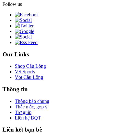
Follow us
Our Links
Shop Cầu Lông
VS Sports
Vợt Cầu Lông
Thông tin
Thông báo chung
Thắc mắc, góp ý
Trợ giúp
Liên hệ BQT
Liên kết bạn bè