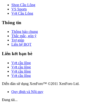
Shop Cầu Lông
VS Sports
Vợt Cầu Lông
Thông tin
Thông báo chung
Thắc mắc, góp ý
Trợ giúp
Liên hệ BQT
Liên kết bạn bè
Vợt cầu lông
Vợt cầu lông
Vợt cầu lông
Vợt cầu lông
Diễn đàn sử dụng XenForo™ ©2011 XenForo Ltd.
Quy định và Nội quy
Đang tải...