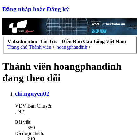
Đăng nhập hoặc Đăng ký
Vnbadminton -Tin Tức - Diễn Đàn Cầu Lông Việt Nam
Trang chủ
Thành viên
>
hoangphandinh
>
Thành viên hoangphandinh
đang theo dõi
chi.nguyen02
VĐV Bán Chuyên
, Nữ
Bài viết:
559
Đã được thích:
219