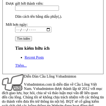
Được gửi bởi thành viên:
Dãn cách tên bằng dấu phẩy(,).
Mới hơn ngày:
Tìm kiếm hữu ích
Recent Posts
Thêm...
Diễn Đàn Cầu Lông Vnbadminton
Vnbadminton.com là diễn đàn về Cầu Lông Việt
Nam. Vnbadminton được thành lập từ 2012 với mục
đích giao lưu, học hỏi, chia sẻ và thảo luận mọi vấn đề liên quan
đến cầu lông. Chúng tôi sẽ không chịu trách nhiệm với các thông tin
do thành viên đưa lên trừ thông tin nội bộ. BQT sẽ cố gắng kiểm
soát chặt chẽ các luồng thông tin Website đang hoạt động thử