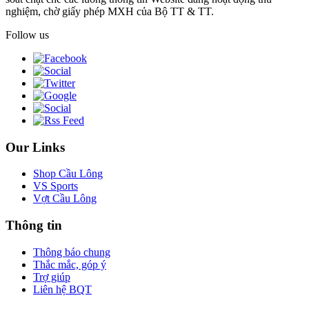
nghiệm, chờ giấy phép MXH của Bộ TT & TT.
Follow us
Our Links
Shop Cầu Lông
VS Sports
Vợt Cầu Lông
Thông tin
Thông báo chung
Thắc mắc, góp ý
Trợ giúp
Liên hệ BQT