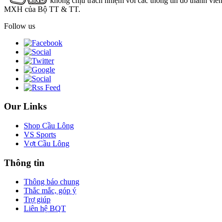
không chịu trách nhiệm với các thông tin do thành viê
MXH của Bộ TT & TT.
Follow us
Our Links
Shop Cầu Lông
VS Sports
Vợt Cầu Lông
Thông tin
Thông báo chung
Thắc mắc, góp ý
Trợ giúp
Liên hệ BQT