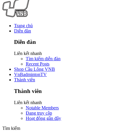
Trang chủ
Diễn đàn
Diễn đàn
Liên kết nhanh
Tìm kiếm diễn đàn
Recent Posts
Shop Cầu Lông VNB
VnBadmintonTV
Thành viên
Thành viên
Liên kết nhanh
Notable Members
Đang truy cập
Hoạt động gần đây
Tìm kiếm