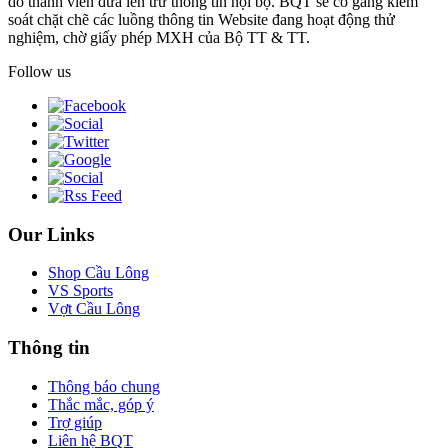
do thành viên đưa lên trừ thông tin nội bộ. BQT sẽ cố gắng kiểm
soát chặt chẽ các luồng thông tin Website đang hoạt động thử
nghiệm, chờ giấy phép MXH của Bộ TT & TT.
Follow us
Our Links
Shop Cầu Lông
VS Sports
Vợt Cầu Lông
Thông tin
Thông báo chung
Thắc mắc, góp ý
Trợ giúp
Liên hệ BQT