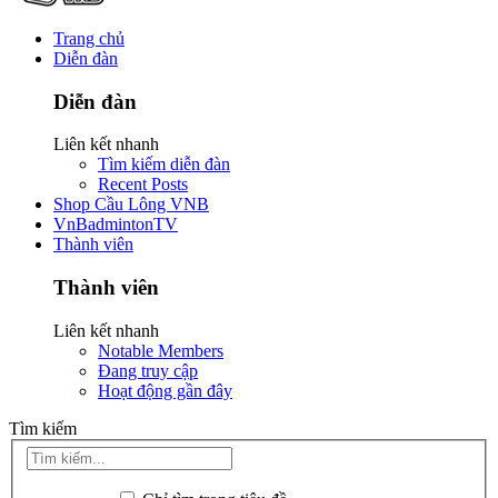
Trang chủ
Diễn đàn
Diễn đàn
Liên kết nhanh
Tìm kiếm diễn đàn
Recent Posts
Shop Cầu Lông VNB
VnBadmintonTV
Thành viên
Thành viên
Liên kết nhanh
Notable Members
Đang truy cập
Hoạt động gần đây
Tìm kiếm