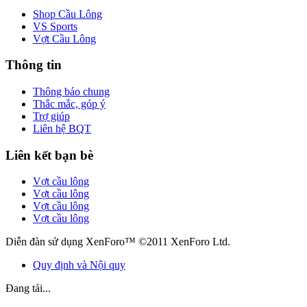
Shop Cầu Lông
VS Sports
Vợt Cầu Lông
Thông tin
Thông báo chung
Thắc mắc, góp ý
Trợ giúp
Liên hệ BQT
Liên kết bạn bè
Vợt cầu lông
Vợt cầu lông
Vợt cầu lông
Vợt cầu lông
Diễn đàn sử dụng XenForo™ ©2011 XenForo Ltd.
Quy định và Nội quy
Đang tải...