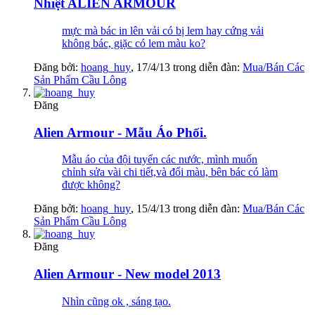
Nhiệt ALIEN ARMOUR
mực mà bác in lên vải có bị lem hay cứng vải
không bác, giặc có lem màu ko?
Đăng bởi:
hoang_huy
,
17/4/13
trong diễn đàn:
Mua/Bán Các
Sản Phẩm Cầu Lông
Đăng
Alien Armour - Mẫu Áo Phối.
Mẫu áo của đội tuyển các nước, mình muốn
chỉnh sửa vài chi tiết,và đổi màu, bên bác có làm
được không?
Đăng bởi:
hoang_huy
,
15/4/13
trong diễn đàn:
Mua/Bán Các
Sản Phẩm Cầu Lông
Đăng
Alien Armour - New model 2013
Nhìn cũng ok , sáng tạo.