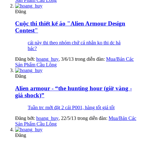
Sản Phẩm Cầu Lông
Đăng
Cuộc thi thiết kế áo "Alien Armour Design
Contest"
cái này thi theo nhóm chứ cá nhân ko thi dc hả
bác?
Đăng bởi:
hoang_huy
,
3/6/13
trong diễn đàn:
Mua/Bán Các
Sản Phẩm Cầu Lông
Đăng
Alien armour - “the hunting hour (giờ vàng -
giá shock)”
Tuần trc mới đặt 2 cái P001, hàng tốt giá tốt
Đăng bởi:
hoang_huy
,
22/5/13
trong diễn đàn:
Mua/Bán Các
Sản Phẩm Cầu Lông
Đăng