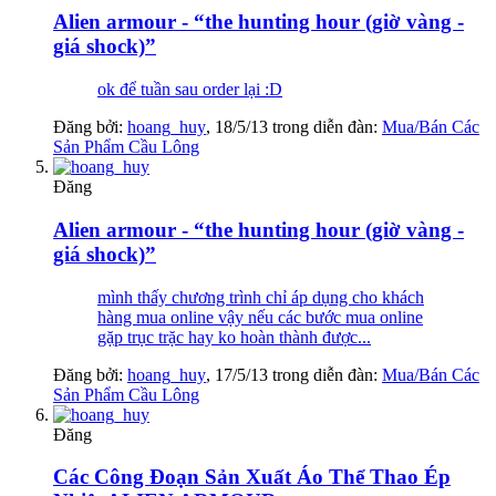
Alien armour - “the hunting hour (giờ vàng -
giá shock)”
ok để tuần sau order lại :D
Đăng bởi:
hoang_huy
,
18/5/13
trong diễn đàn:
Mua/Bán Các
Sản Phẩm Cầu Lông
Đăng
Alien armour - “the hunting hour (giờ vàng -
giá shock)”
mình thấy chương trình chỉ áp dụng cho khách
hàng mua online vậy nếu các bước mua online
gặp trục trặc hay ko hoàn thành được...
Đăng bởi:
hoang_huy
,
17/5/13
trong diễn đàn:
Mua/Bán Các
Sản Phẩm Cầu Lông
Đăng
Các Công Đoạn Sản Xuất Áo Thể Thao Ép