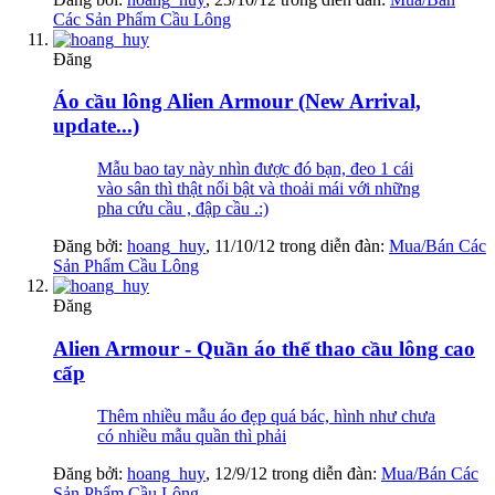
Các Sản Phẩm Cầu Lông
Đăng
Áo cầu lông Alien Armour (New Arrival,
update...)
Mẫu bao tay này nhìn được đó bạn, đeo 1 cái
vào sân thì thật nổi bật và thoải mái với những
pha cứu cầu , đập cầu .:)
Đăng bởi:
hoang_huy
,
11/10/12
trong diễn đàn:
Mua/Bán Các
Sản Phẩm Cầu Lông
Đăng
Alien Armour - Quần áo thể thao cầu lông cao
cấp
Thêm nhiều mẫu áo đẹp quá bác, hình như chưa
có nhiều mẫu quần thì phải
Đăng bởi:
hoang_huy
,
12/9/12
trong diễn đàn:
Mua/Bán Các
Sản Phẩm Cầu Lông