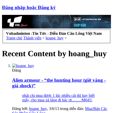
Đăng nhập hoặc Đăng ký
Vnbadminton -Tin Tức - Diễn Đàn Cầu Lông Việt Nam
Trang chủ
Thành viên
>
hoang_huy
>
Recent Content by hoang_huy
Đăng
Alien armour - “the hunting hour (giờ vàng -
giá shock)”
phải chi mua được 1 lúc nhiều cái thì hay biết
mấy, cho mua xã láng đi bác ơi.........:M045:
Đăng bởi:
hoang_huy
,
3/6/13
trong diễn đàn:
Mua/Bán Các