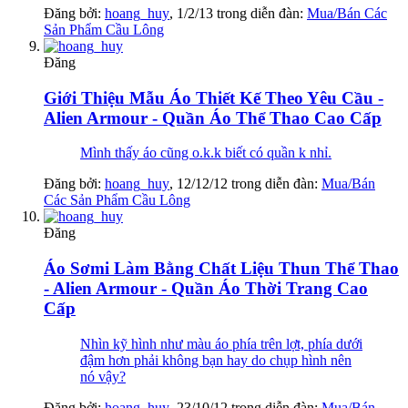
Đăng bởi:
hoang_huy
,
1/2/13
trong diễn đàn:
Mua/Bán Các
Sản Phẩm Cầu Lông
Đăng
Giới Thiệu Mẫu Áo Thiết Kế Theo Yêu Cầu -
Alien Armour - Quần Áo Thể Thao Cao Cấp
Mình thấy áo cũng o.k.k biết có quần k nhỉ.
Đăng bởi:
hoang_huy
,
12/12/12
trong diễn đàn:
Mua/Bán
Các Sản Phẩm Cầu Lông
Đăng
Áo Sơmi Làm Bằng Chất Liệu Thun Thể Thao
- Alien Armour - Quần Áo Thời Trang Cao
Cấp
Nhìn kỹ hình như màu áo phía trên lợt, phía dưới
đậm hơn phải không bạn hay do chụp hình nên
nó vậy?
Đăng bởi:
hoang_huy
,
23/10/12
trong diễn đàn:
Mua/Bán