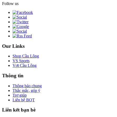
Follow us
Our Links
Shop Cầu Lông
VS Sports
Vợt Cầu Lông
Thông tin
Thông báo chung
Thắc mắc, góp ý
Trợ giúp
Liên hệ BQT
Liên kết bạn bè