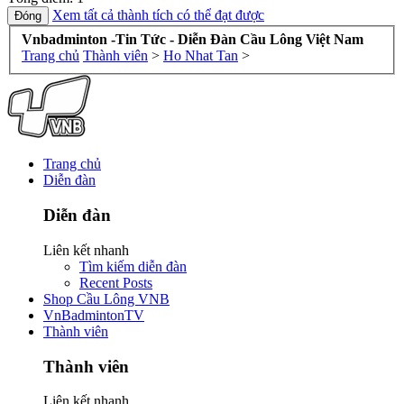
Xem tất cả thành tích có thể đạt được
Vnbadminton -Tin Tức - Diễn Đàn Cầu Lông Việt Nam
Trang chủ
Thành viên
>
Ho Nhat Tan
>
Trang chủ
Diễn đàn
Diễn đàn
Liên kết nhanh
Tìm kiếm diễn đàn
Recent Posts
Shop Cầu Lông VNB
VnBadmintonTV
Thành viên
Thành viên
Liên kết nhanh