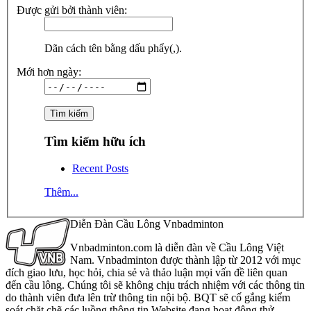
Được gửi bởi thành viên:
Dãn cách tên bằng dấu phẩy(,).
Mới hơn ngày:
Tìm kiếm hữu ích
Recent Posts
Thêm...
Diễn Đàn Cầu Lông Vnbadminton
Vnbadminton.com là diễn đàn về Cầu Lông Việt
Nam. Vnbadminton được thành lập từ 2012 với mục
đích giao lưu, học hỏi, chia sẻ và thảo luận mọi vấn đề liên quan
đến cầu lông. Chúng tôi sẽ không chịu trách nhiệm với các thông tin
do thành viên đưa lên trừ thông tin nội bộ. BQT sẽ cố gắng kiểm
soát chặt chẽ các luồng thông tin Website đang hoạt động thử