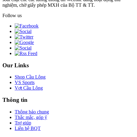
nghiệm, chờ giấy phép MXH của Bộ TT & TT.
Follow us
Our Links
Shop Cầu Lông
VS Sports
Vợt Cầu Lông
Thông tin
Thông báo chung
Thắc mắc, góp ý
Trợ giúp
Liên hệ BQT