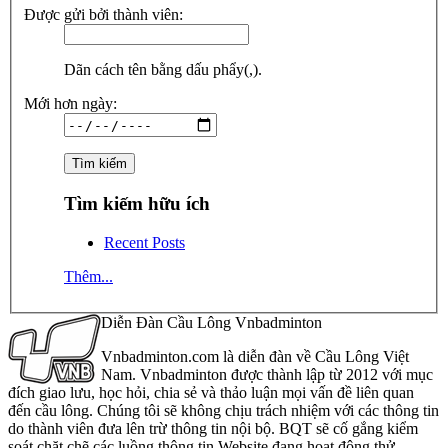
Được gửi bởi thành viên:
Dãn cách tên bằng dấu phẩy(,).
Mới hơn ngày:
Tìm kiếm hữu ích
Recent Posts
Thêm...
Diễn Đàn Cầu Lông Vnbadminton
Vnbadminton.com là diễn đàn về Cầu Lông Việt
Nam. Vnbadminton được thành lập từ 2012 với mục
đích giao lưu, học hỏi, chia sẻ và thảo luận mọi vấn đề liên quan
đến cầu lông. Chúng tôi sẽ không chịu trách nhiệm với các thông tin
do thành viên đưa lên trừ thông tin nội bộ. BQT sẽ cố gắng kiểm
soát chặt chẽ các luồng thông tin Website đang hoạt động thử