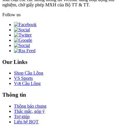
nghiệm, chờ giấy phép MXH của Bộ TT & TT.
Follow us
Our Links
Shop Cầu Lông
VS Sports
Vợt Cầu Lông
Thông tin
Thông báo chung
Thắc mắc, góp ý
Trợ giúp
Liên hệ BQT