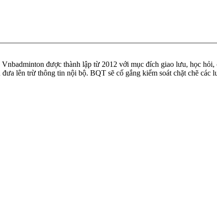
badminton được thành lập từ 2012 với mục đích giao lưu, học hỏi, ch
n đưa lên trừ thông tin nội bộ. BQT sẽ cố gắng kiểm soát chặt chẽ các