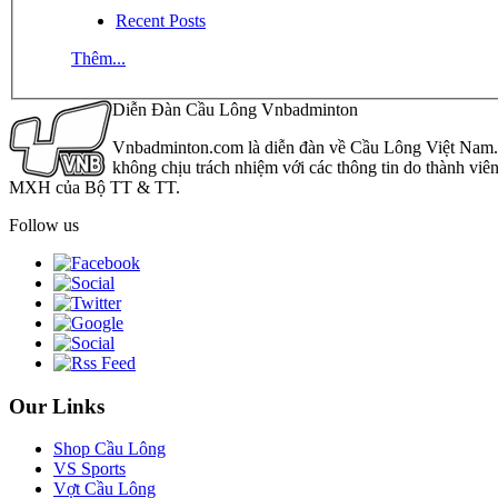
Recent Posts
Thêm...
Diễn Đàn Cầu Lông Vnbadminton
Vnbadminton.com là diễn đàn về Cầu Lông Việt Nam. Vn
không chịu trách nhiệm với các thông tin do thành viê
MXH của Bộ TT & TT.
Follow us
Our Links
Shop Cầu Lông
VS Sports
Vợt Cầu Lông