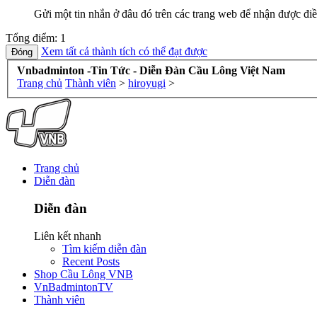
Gửi một tin nhắn ở đâu đó trên các trang web để nhận được điề
Tổng điểm: 1
Xem tất cả thành tích có thể đạt được
Vnbadminton -Tin Tức - Diễn Đàn Cầu Lông Việt Nam
Trang chủ
Thành viên
>
hiroyugi
>
Trang chủ
Diễn đàn
Diễn đàn
Liên kết nhanh
Tìm kiếm diễn đàn
Recent Posts
Shop Cầu Lông VNB
VnBadmintonTV
Thành viên