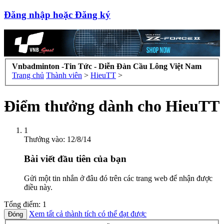
Đăng nhập hoặc Đăng ký
Vnbadminton -Tin Tức - Diễn Đàn Cầu Lông Việt Nam
Trang chủ
Thành viên
>
HieuTT
>
Điểm thưởng dành cho HieuTT
1
Thưởng vào:
12/8/14
Bài viết đầu tiên của bạn
Gửi một tin nhắn ở đâu đó trên các trang web để nhận được
điều này.
Tổng điểm: 1
Xem tất cả thành tích có thể đạt được