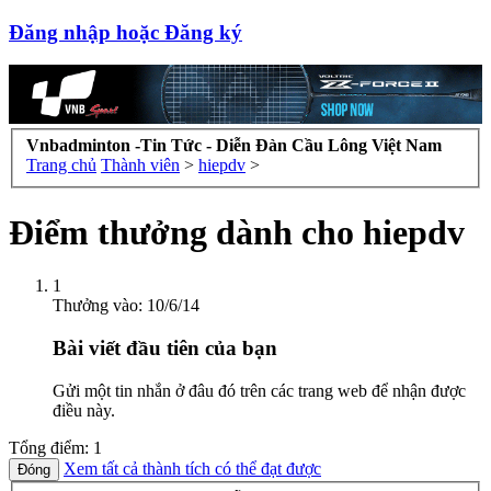
Đăng nhập hoặc Đăng ký
Vnbadminton -Tin Tức - Diễn Đàn Cầu Lông Việt Nam
Trang chủ
Thành viên
>
hiepdv
>
Điểm thưởng dành cho hiepdv
1
Thưởng vào:
10/6/14
Bài viết đầu tiên của bạn
Gửi một tin nhắn ở đâu đó trên các trang web để nhận được
điều này.
Tổng điểm: 1
Xem tất cả thành tích có thể đạt được