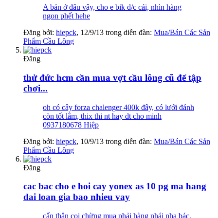
A bán ở đâu vậy, cho e bik d/c cái, nhìn hàng
ngon phết hehe
Đăng bởi:
hiepck
,
12/9/13
trong diễn đàn:
Mua/Bán Các Sản
Phẩm Cầu Lông
Đăng
thử đức hcm cần mua vợt cầu lông cũ để tập
chơi...
oh có cây forza chalenger 400k đây, có lưới đánh
còn tốt lắm, thix thi nt hay dt cho minh
0937180678 Hiệp
Đăng bởi:
hiepck
,
10/9/13
trong diễn đàn:
Mua/Bán Các Sản
Phẩm Cầu Lông
Đăng
cac bac cho e hoi cay yonex as 10 pg ma hang
dai loan gia bao nhieu vay
cẩn thận coi chừng mua phải hàng nhái nha bác,