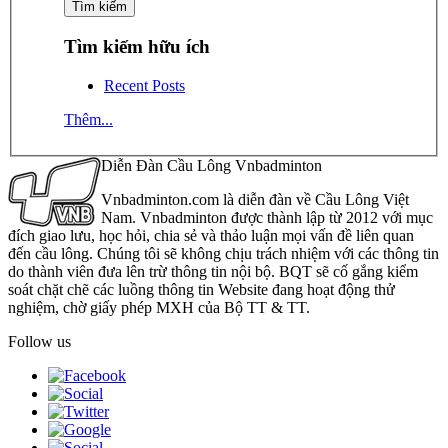
Tìm kiếm hữu ích
Recent Posts
Thêm...
Diễn Đàn Cầu Lông Vnbadminton
Vnbadminton.com là diễn đàn về Cầu Lông Việt
Nam. Vnbadminton được thành lập từ 2012 với mục
đích giao lưu, học hỏi, chia sẻ và thảo luận mọi vấn đề liên quan
đến cầu lông. Chúng tôi sẽ không chịu trách nhiệm với các thông tin
do thành viên đưa lên trừ thông tin nội bộ. BQT sẽ cố gắng kiểm
soát chặt chẽ các luồng thông tin Website đang hoạt động thử
nghiệm, chờ giấy phép MXH của Bộ TT & TT.
Follow us