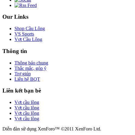
Our Links
Shop Cầu Lông
VS Sports
Vợt Cầu Lông
Thông tin
Thông báo chung
Thắc mắc, góp ý
Trợ giúp
Liên hệ BQT
Liên kết bạn bè
Vợt cầu lông
Vợt cầu lông
Vợt cầu lông
Vợt cầu lông
Diễn đàn sử dụng XenForo™ ©2011 XenForo Ltd.