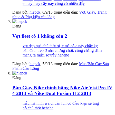
e thấy mấy cây này cũng có nhiều đấy
Đăng bởi:
hiepck
,
6/9/13
trong diễn đàn:
Vợt, Giày, Trang
phục & Phụ kiện cầu lông
Đăng
Vợt fleet có 1 không còn 2
vợt đẹp quá chủ thớt ơi, e mà có e này chắc kg
bán đâu, treo ở nhà chưng chơi, cũng chẳng dám
mang ra múc, sợ trầy hehehe
Đăng bởi:
hiepck
,
5/9/13
trong diễn đàn:
Mua/Bán Các Sản
Phẩm Cầu Lông
Đăng
Bán Giày Nike chính hãng Nike Air Visi Pro IV
4 2013 và Nike Dual Fusion II 2 2013
mẫu mã nhìn wa chuẩn lun,có điều kiện sẽ ủng
hộ chủ thớt hehehe