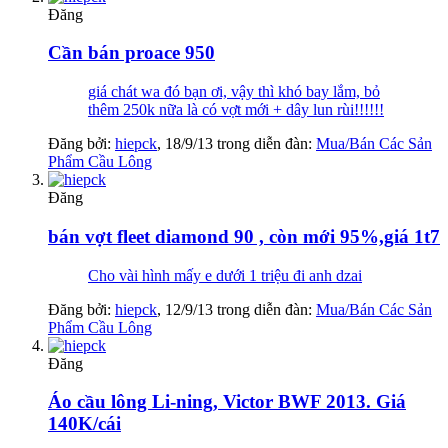
Đăng
Cần bán proace 950
giá chát wa đó bạn ơi, vậy thì khó bay lắm, bỏ
thêm 250k nữa là có vợt mới + dây lun rùi!!!!!!
Đăng bởi:
hiepck
,
18/9/13
trong diễn đàn:
Mua/Bán Các Sản
Phẩm Cầu Lông
Đăng
bán vợt fleet diamond 90 , còn mới 95%,giá 1t7
Cho vài hình mấy e dưới 1 triệu đi anh dzai
Đăng bởi:
hiepck
,
12/9/13
trong diễn đàn:
Mua/Bán Các Sản
Phẩm Cầu Lông
Đăng
Áo cầu lông Li-ning, Victor BWF 2013. Giá
140K/cái