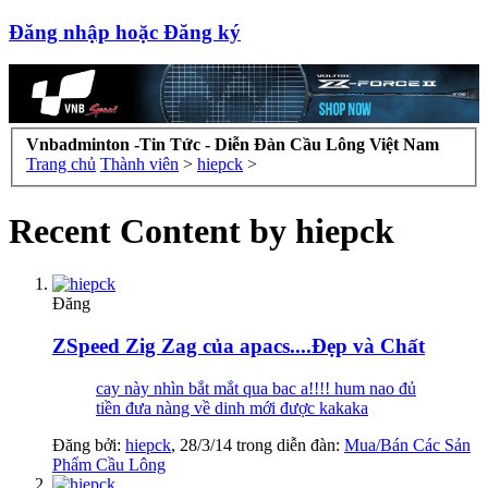
Đăng nhập hoặc Đăng ký
Vnbadminton -Tin Tức - Diễn Đàn Cầu Lông Việt Nam
Trang chủ
Thành viên
>
hiepck
>
Recent Content by hiepck
Đăng
ZSpeed Zig Zag của apacs....Đẹp và Chất
cay này nhìn bắt mắt qua bac a!!!! hum nao đủ
tiền đưa nàng về dinh mới được kakaka
Đăng bởi:
hiepck
,
28/3/14
trong diễn đàn:
Mua/Bán Các Sản
Phẩm Cầu Lông