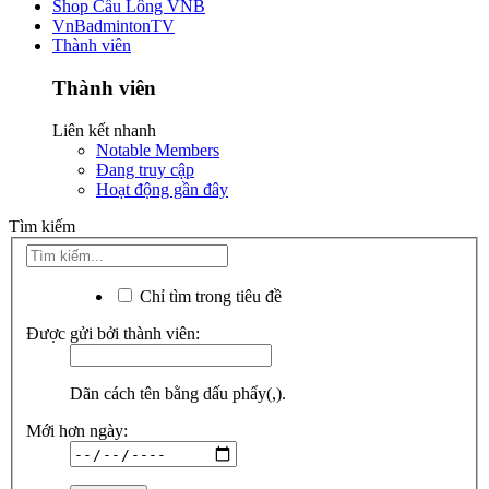
Shop Cầu Lông VNB
VnBadmintonTV
Thành viên
Thành viên
Liên kết nhanh
Notable Members
Đang truy cập
Hoạt động gần đây
Tìm kiếm
Chỉ tìm trong tiêu đề
Được gửi bởi thành viên:
Dãn cách tên bằng dấu phẩy(,).
Mới hơn ngày: