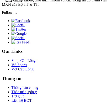
không chịu trách nhiệm với các thông tin do thành viê
MXH của Bộ TT & TT.
Follow us
Our Links
Shop Cầu Lông
VS Sports
Vợt Cầu Lông
Thông tin
Thông báo chung
Thắc mắc, góp ý
Trợ giúp
Liên hệ BQT