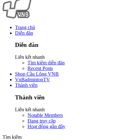
Trang chủ
Diễn đàn
Diễn đàn
Liên kết nhanh
Tìm kiếm diễn đàn
Recent Posts
Shop Cầu Lông VNB
VnBadmintonTV
Thành viên
Thành viên
Liên kết nhanh
Notable Members
Đang truy cập
Hoạt động gần đây
Tìm kiếm