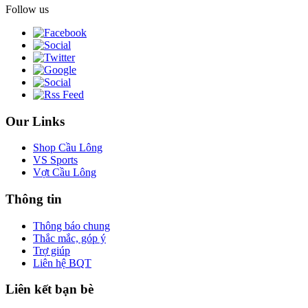
Follow us
Our Links
Shop Cầu Lông
VS Sports
Vợt Cầu Lông
Thông tin
Thông báo chung
Thắc mắc, góp ý
Trợ giúp
Liên hệ BQT
Liên kết bạn bè