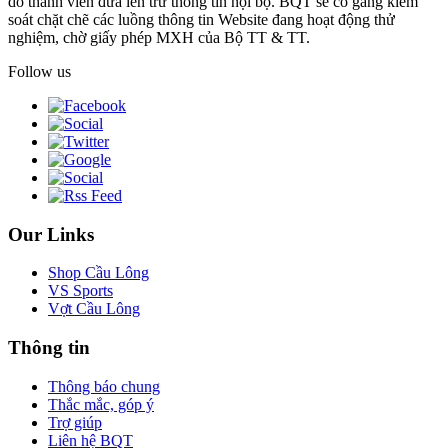
do thành viên đưa lên trừ thông tin nội bộ. BQT sẽ cố gắng kiểm
soát chặt chẽ các luồng thông tin Website đang hoạt động thử
nghiệm, chờ giấy phép MXH của Bộ TT & TT.
Follow us
Our Links
Shop Cầu Lông
VS Sports
Vợt Cầu Lông
Thông tin
Thông báo chung
Thắc mắc, góp ý
Trợ giúp
Liên hệ BQT