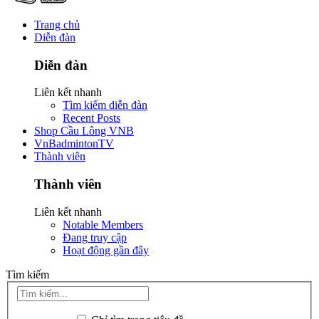
Trang chủ
Diễn đàn
Diễn đàn
Liên kết nhanh
Tìm kiếm diễn đàn
Recent Posts
Shop Cầu Lông VNB
VnBadmintonTV
Thành viên
Thành viên
Liên kết nhanh
Notable Members
Đang truy cập
Hoạt động gần đây
Tìm kiếm