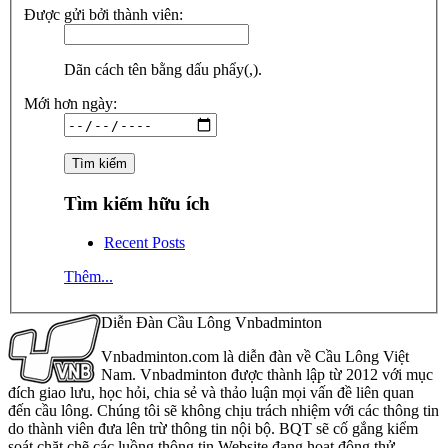
Được gửi bởi thành viên:
Dãn cách tên bằng dấu phẩy(,).
Mới hơn ngày:
Tìm kiếm hữu ích
Recent Posts
Thêm...
Diễn Đàn Cầu Lông Vnbadminton
Vnbadminton.com là diễn đàn về Cầu Lông Việt
Nam. Vnbadminton được thành lập từ 2012 với mục
đích giao lưu, học hỏi, chia sẻ và thảo luận mọi vấn đề liên quan
đến cầu lông. Chúng tôi sẽ không chịu trách nhiệm với các thông tin
do thành viên đưa lên trừ thông tin nội bộ. BQT sẽ cố gắng kiểm
soát chặt chẽ các luồng thông tin Website đang hoạt động thử