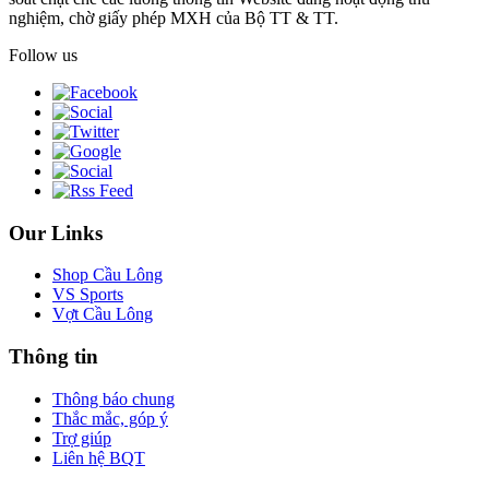
nghiệm, chờ giấy phép MXH của Bộ TT & TT.
Follow us
Our Links
Shop Cầu Lông
VS Sports
Vợt Cầu Lông
Thông tin
Thông báo chung
Thắc mắc, góp ý
Trợ giúp
Liên hệ BQT