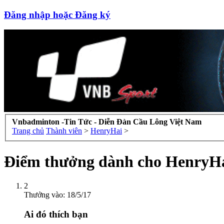
Đăng nhập hoặc Đăng ký
Vnbadminton -Tin Tức - Diễn Đàn Cầu Lông Việt Nam
Trang chủ
Thành viên
>
HenryHai
>
Điểm thưởng dành cho HenryH
2
Thưởng vào:
18/5/17
Ai đó thích bạn