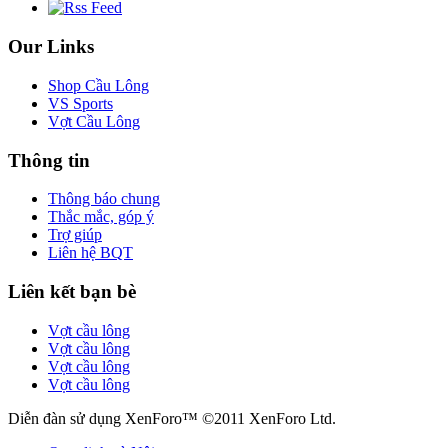
Our Links
Shop Cầu Lông
VS Sports
Vợt Cầu Lông
Thông tin
Thông báo chung
Thắc mắc, góp ý
Trợ giúp
Liên hệ BQT
Liên kết bạn bè
Vợt cầu lông
Vợt cầu lông
Vợt cầu lông
Vợt cầu lông
Diễn đàn sử dụng XenForo™ ©2011 XenForo Ltd.