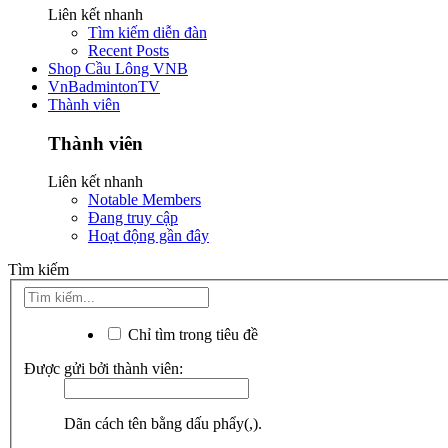
Liên kết nhanh
Tìm kiếm diễn đàn
Recent Posts
Shop Cầu Lông VNB
VnBadmintonTV
Thành viên
Thành viên
Liên kết nhanh
Notable Members
Đang truy cập
Hoạt động gần đây
Tìm kiếm
Chỉ tìm trong tiêu đề
Được gửi bởi thành viên:
Dãn cách tên bằng dấu phẩy(,).