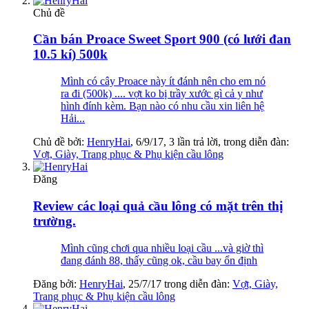
Chủ đề
Cần bán Proace Sweet Sport 900 (có lưới đan
10.5 kí) 500k
Mình có cây Proace này ít đánh nên cho em nó
ra đi (500k) .... vợt ko bị trầy xước gì cả y như
hình đính kèm. Bạn nào có nhu cầu xin liên hệ
Hải...
Chủ đề bởi:
HenryHai
,
6/9/17
, 3 lần trả lời, trong diễn đàn:
Vợt, Giày, Trang phục & Phụ kiện cầu lông
Đăng
Review các loại quả cầu lông có mặt trên thị
trường.
Mình cũng chơi qua nhiều loại cầu ...và giờ thì
đang đánh 88, thấy cũng ok, cầu bay ổn định
Đăng bởi:
HenryHai
,
25/7/17
trong diễn đàn:
Vợt, Giày,
Trang phục & Phụ kiện cầu lông