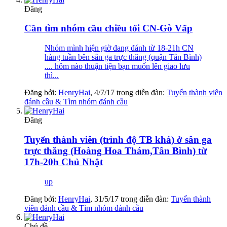
Đăng
Cần tìm nhóm cầu chiều tối CN-Gò Vấp
Nhóm mình hiện giờ đang đánh từ 18-21h CN
hàng tuần bên sân ga trực thăng (quận Tân Bình)
.... hôm nào thuận tiện bạn muốn lên giao lưu
thì...
Đăng bởi:
HenryHai
,
4/7/17
trong diễn đàn:
Tuyển thành viên
đánh cầu & Tìm nhóm đánh cầu
Đăng
Tuyển thành viên (trình độ TB khá) ở sân ga
trực thăng (Hoàng Hoa Thám,Tân Bình) từ
17h-20h Chủ Nhật
up
Đăng bởi:
HenryHai
,
31/5/17
trong diễn đàn:
Tuyển thành
viên đánh cầu & Tìm nhóm đánh cầu
Chủ đề