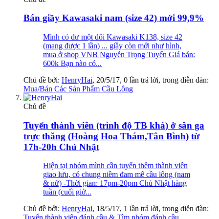
Bán giầy Kawasaki nam (size 42) mới 99,9%
Mình có dư một đôi Kawasaki K138, size 42
(mang được 1 lần) ... giầy còn mới như hình,
mua ở shop VNB Nguyễn Trọng Tuyển Giá bán:
600k Bạn nào có...
Chủ đề bởi:
HenryHai
,
20/5/17
, 0 lần trả lời, trong diễn đàn:
Mua/Bán Các Sản Phẩm Cầu Lông
Chủ đề
Tuyển thành viên (trình độ TB khá) ở sân ga
trực thăng (Hoàng Hoa Thám,Tân Bình) từ
17h-20h Chủ Nhật
Hiện tại nhóm mình cần tuyển thêm thành viên
giao lưu, có chung niềm đam mê cầu lông (nam
& nữ) -Thời gian: 17pm-20pm Chủ Nhật hàng
tuần (cuối giờ...
Chủ đề bởi:
HenryHai
,
18/5/17
, 1 lần trả lời, trong diễn đàn:
Tuyển thành viên đánh cầu & Tìm nhóm đánh cầu