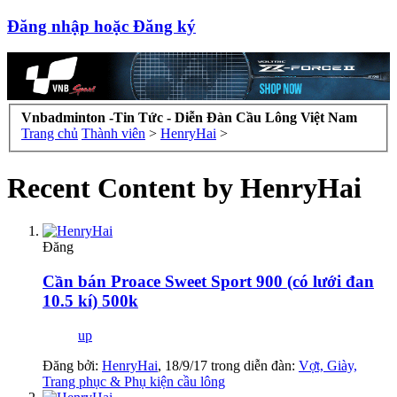
Đăng nhập hoặc Đăng ký
Vnbadminton -Tin Tức - Diễn Đàn Cầu Lông Việt Nam
Trang chủ
Thành viên
>
HenryHai
>
Recent Content by HenryHai
Đăng
Cần bán Proace Sweet Sport 900 (có lưới đan
10.5 kí) 500k
up
Đăng bởi:
HenryHai
,
18/9/17
trong diễn đàn:
Vợt, Giày,
Trang phục & Phụ kiện cầu lông