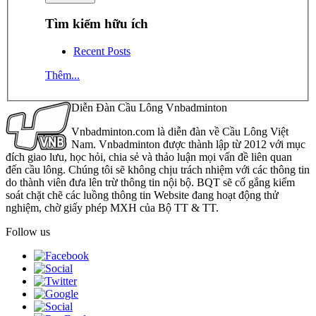
Tìm kiếm hữu ích
Recent Posts
Thêm...
Diễn Đàn Cầu Lông Vnbadminton
Vnbadminton.com là diễn đàn về Cầu Lông Việt
Nam. Vnbadminton được thành lập từ 2012 với mục
đích giao lưu, học hỏi, chia sẻ và thảo luận mọi vấn đề liên quan
đến cầu lông. Chúng tôi sẽ không chịu trách nhiệm với các thông tin
do thành viên đưa lên trừ thông tin nội bộ. BQT sẽ cố gắng kiểm
soát chặt chẽ các luồng thông tin Website đang hoạt động thử
nghiệm, chờ giấy phép MXH của Bộ TT & TT.
Follow us