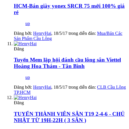
HCM-Bán giày yonex SRCR 75 mới 100% giá
rẻ
up
Đăng bởi:
HenryHai
,
18/5/17
trong diễn đàn:
Mua/Bán Các
Sản Phẩm Cầu Lông
Đăng
Tuyển Mem lập hội đánh cầu lông sân Viettel
Hoàng Hoa Thám - Tân Bình
up
Đăng bởi:
HenryHai
,
18/5/17
trong diễn đàn:
CLB Cầu Lông
TP.HCM
Đăng
TUYỂN THÀNH VIÊN SÂN T19 2-4-6 - CHỦ
NHẬT TỪ 19H-22H ( 3 SÂN )