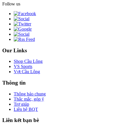
Follow us
Our Links
Shop Cầu Lông
VS Sports
Vợt Cầu Lông
Thông tin
Thông báo chung
Thắc mắc, góp ý
Trợ giúp
Liên hệ BQT
Liên kết bạn bè