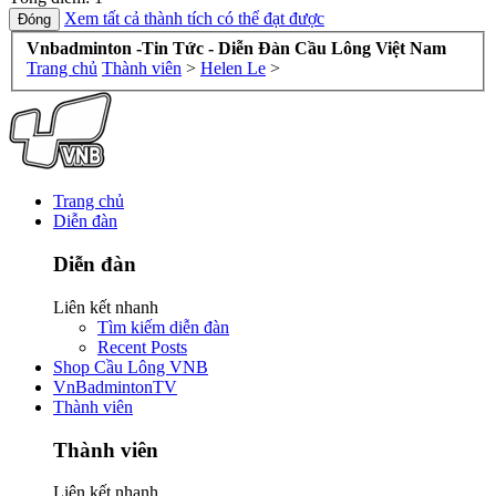
Xem tất cả thành tích có thể đạt được
Vnbadminton -Tin Tức - Diễn Đàn Cầu Lông Việt Nam
Trang chủ
Thành viên
>
Helen Le
>
Trang chủ
Diễn đàn
Diễn đàn
Liên kết nhanh
Tìm kiếm diễn đàn
Recent Posts
Shop Cầu Lông VNB
VnBadmintonTV
Thành viên
Thành viên
Liên kết nhanh