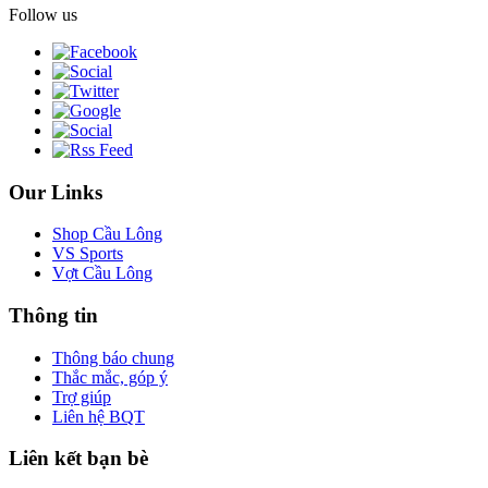
Follow us
Our Links
Shop Cầu Lông
VS Sports
Vợt Cầu Lông
Thông tin
Thông báo chung
Thắc mắc, góp ý
Trợ giúp
Liên hệ BQT
Liên kết bạn bè