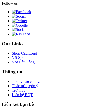
Follow us
Our Links
Shop Cầu Lông
VS Sports
Vợt Cầu Lông
Thông tin
Thông báo chung
Thắc mắc, góp ý
Trợ giúp
Liên hệ BQT
Liên kết bạn bè