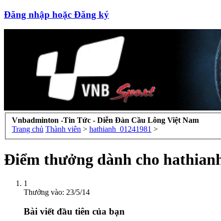
Đăng nhập hoặc Đăng ký
Vnbadminton -Tin Tức - Diễn Đàn Cầu Lông Việt Nam
Trang chủ
Thành viên
>
hathianh_01241981
>
Điểm thưởng dành cho hathian
1
Thưởng vào:
23/5/14
Bài viết đầu tiên của bạn