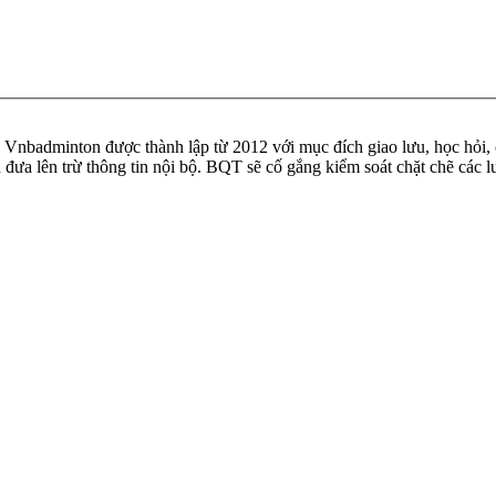
badminton được thành lập từ 2012 với mục đích giao lưu, học hỏi, ch
n đưa lên trừ thông tin nội bộ. BQT sẽ cố gắng kiểm soát chặt chẽ các