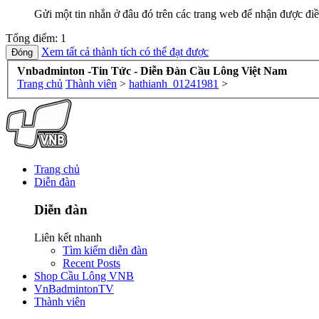
Gửi một tin nhắn ở đâu đó trên các trang web để nhận được điề
Tổng điểm: 1
Xem tất cả thành tích có thể đạt được
Vnbadminton -Tin Tức - Diễn Đàn Cầu Lông Việt Nam
Trang chủ
Thành viên
>
hathianh_01241981
>
Trang chủ
Diễn đàn
Diễn đàn
Liên kết nhanh
Tìm kiếm diễn đàn
Recent Posts
Shop Cầu Lông VNB
VnBadmintonTV
Thành viên