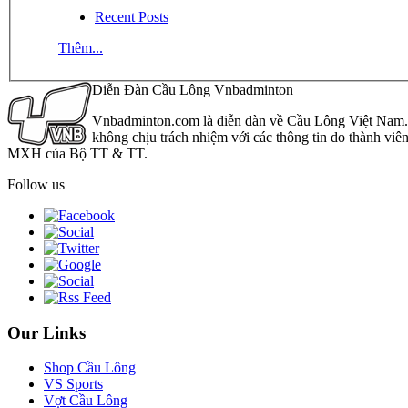
Recent Posts
Thêm...
Diễn Đàn Cầu Lông Vnbadminton
Vnbadminton.com là diễn đàn về Cầu Lông Việt Nam. Vn
không chịu trách nhiệm với các thông tin do thành viê
MXH của Bộ TT & TT.
Follow us
Our Links
Shop Cầu Lông
VS Sports
Vợt Cầu Lông