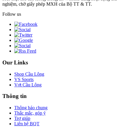
nghiệm, chờ giấy phép MXH của Bộ TT & TT.
Follow us
Our Links
Shop Cầu Lông
VS Sports
Vợt Cầu Lông
Thông tin
Thông báo chung
Thắc mắc, góp ý
Trợ giúp
Liên hệ BQT