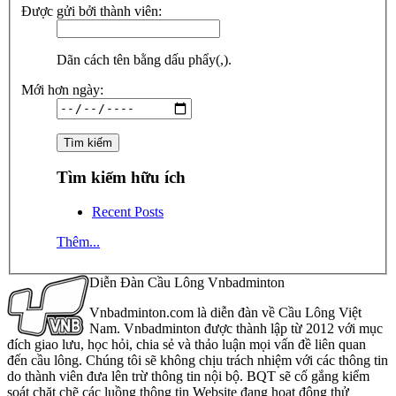
Được gửi bởi thành viên:
Dãn cách tên bằng dấu phẩy(,).
Mới hơn ngày:
Tìm kiếm hữu ích
Recent Posts
Thêm...
Diễn Đàn Cầu Lông Vnbadminton
Vnbadminton.com là diễn đàn về Cầu Lông Việt
Nam. Vnbadminton được thành lập từ 2012 với mục
đích giao lưu, học hỏi, chia sẻ và thảo luận mọi vấn đề liên quan
đến cầu lông. Chúng tôi sẽ không chịu trách nhiệm với các thông tin
do thành viên đưa lên trừ thông tin nội bộ. BQT sẽ cố gắng kiểm
soát chặt chẽ các luồng thông tin Website đang hoạt động thử