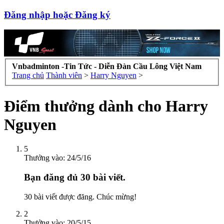
Đăng nhập hoặc Đăng ký
Vnbadminton -Tin Tức - Diễn Đàn Cầu Lông Việt Nam
Trang chủ
Thành viên
>
Harry Nguyen
>
Điểm thưởng dành cho Harry
Nguyen
5
Thưởng vào:
24/5/16
Bạn đăng đủ 30 bài viết.
30 bài viết được đăng. Chúc mừng!
2
Thưởng vào:
20/5/15