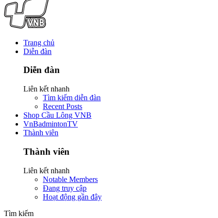
Trang chủ
Diễn đàn
Diễn đàn
Liên kết nhanh
Tìm kiếm diễn đàn
Recent Posts
Shop Cầu Lông VNB
VnBadmintonTV
Thành viên
Thành viên
Liên kết nhanh
Notable Members
Đang truy cập
Hoạt động gần đây
Tìm kiếm