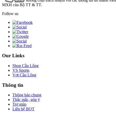
không chịu trách nhiệm với các thông tin do thành viê
MXH của Bộ TT & TT.
Follow us
Our Links
Shop Cầu Lông
VS Sports
Vợt Cầu Lông
Thông tin
Thông báo chung
Thắc mắc, góp ý
Trợ giúp
Liên hệ BQT