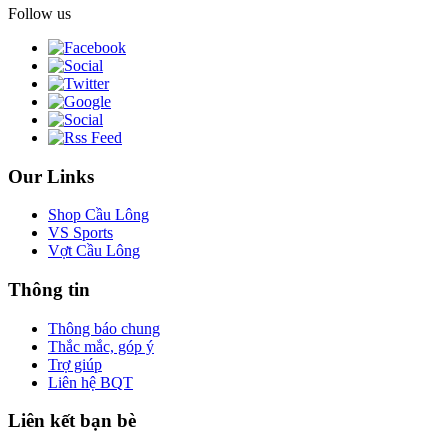
Follow us
Our Links
Shop Cầu Lông
VS Sports
Vợt Cầu Lông
Thông tin
Thông báo chung
Thắc mắc, góp ý
Trợ giúp
Liên hệ BQT
Liên kết bạn bè