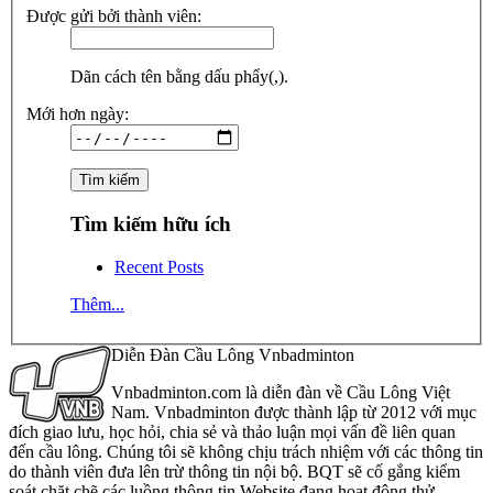
Được gửi bởi thành viên:
Dãn cách tên bằng dấu phẩy(,).
Mới hơn ngày:
Tìm kiếm hữu ích
Recent Posts
Thêm...
Diễn Đàn Cầu Lông Vnbadminton
Vnbadminton.com là diễn đàn về Cầu Lông Việt
Nam. Vnbadminton được thành lập từ 2012 với mục
đích giao lưu, học hỏi, chia sẻ và thảo luận mọi vấn đề liên quan
đến cầu lông. Chúng tôi sẽ không chịu trách nhiệm với các thông tin
do thành viên đưa lên trừ thông tin nội bộ. BQT sẽ cố gắng kiểm
soát chặt chẽ các luồng thông tin Website đang hoạt động thử