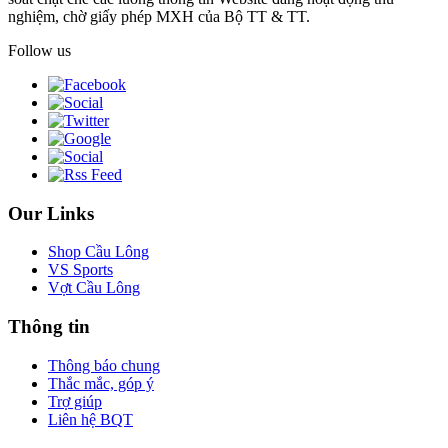
nghiệm, chờ giấy phép MXH của Bộ TT & TT.
Follow us
Our Links
Shop Cầu Lông
VS Sports
Vợt Cầu Lông
Thông tin
Thông báo chung
Thắc mắc, góp ý
Trợ giúp
Liên hệ BQT