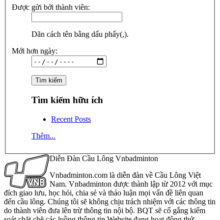
Được gửi bởi thành viên:
Dãn cách tên bằng dấu phẩy(,).
Mới hơn ngày:
Tìm kiếm hữu ích
Recent Posts
Thêm...
Diễn Đàn Cầu Lông Vnbadminton
Vnbadminton.com là diễn đàn về Cầu Lông Việt
Nam. Vnbadminton được thành lập từ 2012 với mục
đích giao lưu, học hỏi, chia sẻ và thảo luận mọi vấn đề liên quan
đến cầu lông. Chúng tôi sẽ không chịu trách nhiệm với các thông tin
do thành viên đưa lên trừ thông tin nội bộ. BQT sẽ cố gắng kiểm
soát chặt chẽ các luồng thông tin Website đang hoạt động thử