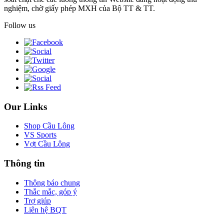
nghiệm, chờ giấy phép MXH của Bộ TT & TT.
Follow us
Our Links
Shop Cầu Lông
VS Sports
Vợt Cầu Lông
Thông tin
Thông báo chung
Thắc mắc, góp ý
Trợ giúp
Liên hệ BQT