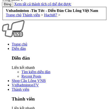
Xem tất cả thành tích có thể đạt được
Vnbadminton -Tin Tức - Diễn Đàn Cầu Lông Việt Nam
Trang chủ
Thành viên
>
Hachi87
>
Trang chủ
Diễn đàn
Diễn đàn
Liên kết nhanh
Tìm kiếm diễn đàn
Recent Posts
Shop Cầu Lông VNB
VnBadmintonTV
Thành viên
Thành viên
Liên kết nhanh