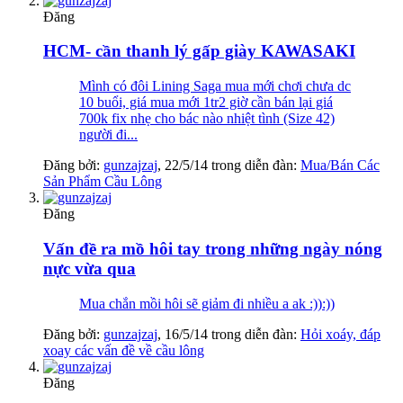
Đăng
HCM- cần thanh lý gấp giày KAWASAKI
Mình có đôi Lining Saga mua mới chơi chưa dc
10 buổi, giá mua mới 1tr2 giờ cần bán lại giá
700k fix nhẹ cho bác nào nhiệt tình (Size 42)
người đi...
Đăng bởi:
gunzajzaj
,
22/5/14
trong diễn đàn:
Mua/Bán Các
Sản Phẩm Cầu Lông
Đăng
Vấn đề ra mồ hôi tay trong những ngày nóng
nực vừa qua
Mua chắn mồi hôi sẽ giảm đi nhiều a ak :)):))
Đăng bởi:
gunzajzaj
,
16/5/14
trong diễn đàn:
Hỏi xoáy, đáp
xoay các vấn đề về cầu lông
Đăng