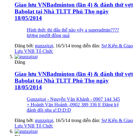
Giao lưu VNBadminton (lần 4) & đánh thử vợt
Babolat tại Nhà TLTT Phú Thọ ngày
18/05/2014
Hình thức thi đấu thế nào vậy a superadmin????
lượng người đông quá
Đăng bởi:
gunzajzaj
,
16/5/14
trong diễn đàn:
Sự Kiện & Giao
Lưu VNB Tổ Chức
Đăng
Giao lưu VNBadminton (lần 4) & đánh thử vợt
Babolat tại Nhà TLTT Phú Thọ ngày
18/05/2014
Gunzajzaj - Nguyễn Văn Khánh - 0907 144 345
+ Hoành Văn Hoành -0902 389 336 E Đăng ký
đánh đôi nha a!:D:D:D
Đăng bởi:
gunzajzaj
,
16/5/14
trong diễn đàn:
Sự Kiện & Giao
Lưu VNB Tổ Chức