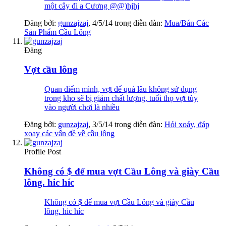
một cây đi a Cương @@)hjhj
Đăng bởi:
gunzajzaj
,
4/5/14
trong diễn đàn:
Mua/Bán Các
Sản Phẩm Cầu Lông
Đăng
Vợt cầu lông
Quan điểm mình, vợt để quá lâu không sử dụng
trong kho sẽ bị giảm chất lượng, tuổi thọ vợt tùy
vào người chơi là nhiều
Đăng bởi:
gunzajzaj
,
3/5/14
trong diễn đàn:
Hỏi xoáy, đáp
xoay các vấn đề về cầu lông
Profile Post
Không có $ để mua vợt Cầu Lông và giày Cầu
lông. hic híc
Không có $ để mua vợt Cầu Lông và giày Cầu
lông. hic híc