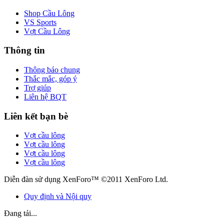
Shop Cầu Lông
VS Sports
Vợt Cầu Lông
Thông tin
Thông báo chung
Thắc mắc, góp ý
Trợ giúp
Liên hệ BQT
Liên kết bạn bè
Vợt cầu lông
Vợt cầu lông
Vợt cầu lông
Vợt cầu lông
Diễn đàn sử dụng XenForo™ ©2011 XenForo Ltd.
Quy định và Nội quy
Đang tải...