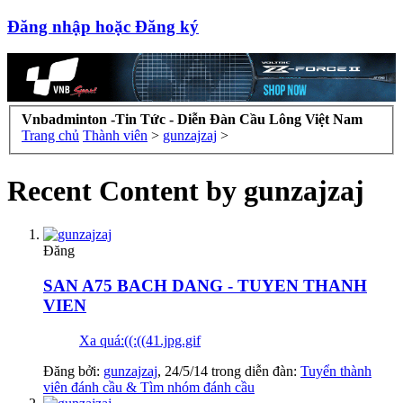
Đăng nhập hoặc Đăng ký
Vnbadminton -Tin Tức - Diễn Đàn Cầu Lông Việt Nam
Trang chủ
Thành viên
>
gunzajzaj
>
Recent Content by gunzajzaj
Đăng
SAN A75 BACH DANG - TUYEN THANH
VIEN
Xa quá:((:((41.jpg.gif
Đăng bởi:
gunzajzaj
,
24/5/14
trong diễn đàn:
Tuyển thành
viên đánh cầu & Tìm nhóm đánh cầu