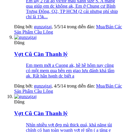
Em lấy 2 cái áo victor màu xanh size S. A mang
qua giúp em dc không ak, Em ở Chung cư Bình
Trưng Đông, Q2, TP HCM (2 cái nhưng phí ship
chỉ là 15k...
Đăng bởi:
gunzajzaj
,
5/5/14
trong diễn đàn:
Mua/Bán Các
Sản Phẩm Cầu Lông
Đăng
Vợt Cũ Cần Thanh lý
Em mem mới a Cuong ak, hề hề hôm nay cũng
có một mem qua bên em giao lưu đánh khá lắm
ak. Rất hân hạnh dc biết a
Đăng bởi:
gunzajzaj
,
4/5/14
trong diễn đàn:
Mua/Bán Các
Sản Phẩm Cầu Lông
Đăng
Vợt Cũ Cần Thanh lý
Nhìn nhiều vợt đẹp mà thick quá, khả năng tài
chính có hạn toàn woanh vợt rẻ tiền ( a tặng e