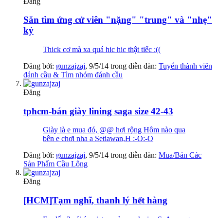
Đăng
Săn tìm ứng cử viên "nặng" "trung" và "nhẹ"
ký
Thick cơ mà xa quá hic hic thật tiếc :((
Đăng bởi:
gunzajzaj
,
9/5/14
trong diễn đàn:
Tuyển thành viên
đánh cầu & Tìm nhóm đánh cầu
Đăng
tphcm-bán giày lining saga size 42-43
Giày là e mua đó, @@ hơi rộng Hôm nào qua
bên e chơi nha a Setiawan,H :-O:-O
Đăng bởi:
gunzajzaj
,
9/5/14
trong diễn đàn:
Mua/Bán Các
Sản Phẩm Cầu Lông
Đăng
[HCM]Tạm nghĩ, thanh lý hết hàng