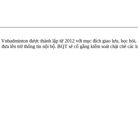
badminton được thành lập từ 2012 với mục đích giao lưu, học hỏi, ch
n đưa lên trừ thông tin nội bộ. BQT sẽ cố gắng kiểm soát chặt chẽ các