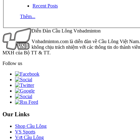
Recent Posts
Thêm...
Diễn Đàn Cầu Lông Vnbadminton
Vnbadminton.com là diễn đàn về Cầu Lông Việt Nam. Vn
không chịu trách nhiệm với các thông tin do thành viê
MXH của Bộ TT & TT.
Follow us
Our Links
Shop Cầu Lông
VS Sports
Vợt Cầu Lông