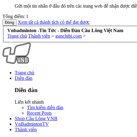
Gửi một tin nhắn ở đâu đó trên các trang web để nhận được điề
Tổng điểm: 1
Xem tất cả thành tích có thể đạt được
Vnbadminton -Tin Tức - Diễn Đàn Cầu Lông Việt Nam
Trang chủ
Thành viên
>
gunchibi.com
>
Trang chủ
Diễn đàn
Diễn đàn
Liên kết nhanh
Tìm kiếm diễn đàn
Recent Posts
Shop Cầu Lông VNB
VnBadmintonTV
Thành viên