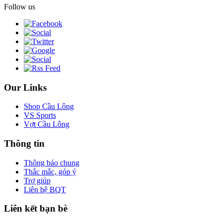
Follow us
Our Links
Shop Cầu Lông
VS Sports
Vợt Cầu Lông
Thông tin
Thông báo chung
Thắc mắc, góp ý
Trợ giúp
Liên hệ BQT
Liên kết bạn bè