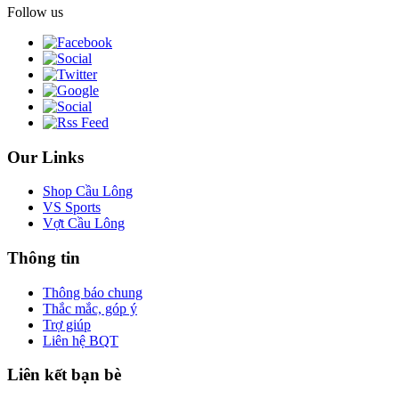
Follow us
Our Links
Shop Cầu Lông
VS Sports
Vợt Cầu Lông
Thông tin
Thông báo chung
Thắc mắc, góp ý
Trợ giúp
Liên hệ BQT
Liên kết bạn bè