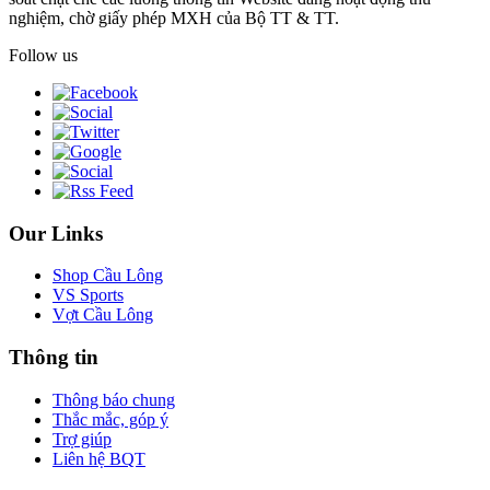
nghiệm, chờ giấy phép MXH của Bộ TT & TT.
Follow us
Our Links
Shop Cầu Lông
VS Sports
Vợt Cầu Lông
Thông tin
Thông báo chung
Thắc mắc, góp ý
Trợ giúp
Liên hệ BQT