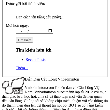
Được gửi bởi thành viên:
Dãn cách tên bằng dấu phẩy(,).
Mới hơn ngày:
Tìm kiếm hữu ích
Recent Posts
Thêm...
Diễn Đàn Cầu Lông Vnbadminton
Vnbadminton.com là diễn đàn về Cầu Lông Việt
Nam. Vnbadminton được thành lập từ 2012 với mục
đích giao lưu, học hỏi, chia sẻ và thảo luận mọi vấn đề liên quan
đến cầu lông. Chúng tôi sẽ không chịu trách nhiệm với các thông tin
do thành viên đưa lên trừ thông tin nội bộ. BQT sẽ cố gắng kiểm
soát chặt chẽ các luồng thông tin Website đang hoạt động thử