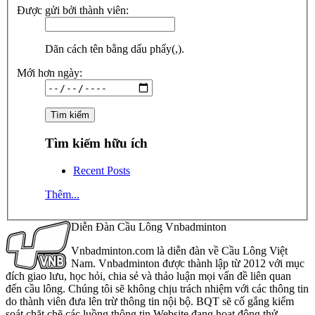
Được gửi bởi thành viên:
Dãn cách tên bằng dấu phẩy(,).
Mới hơn ngày:
Tìm kiếm hữu ích
Recent Posts
Thêm...
Diễn Đàn Cầu Lông Vnbadminton
Vnbadminton.com là diễn đàn về Cầu Lông Việt
Nam. Vnbadminton được thành lập từ 2012 với mục
đích giao lưu, học hỏi, chia sẻ và thảo luận mọi vấn đề liên quan
đến cầu lông. Chúng tôi sẽ không chịu trách nhiệm với các thông tin
do thành viên đưa lên trừ thông tin nội bộ. BQT sẽ cố gắng kiểm
soát chặt chẽ các luồng thông tin Website đang hoạt động thử