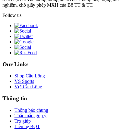
nghiệm, chờ giấy phép MXH của Bộ TT & TT.
Follow us
Our Links
Shop Cầu Lông
VS Sports
Vợt Cầu Lông
Thông tin
Thông báo chung
Thắc mắc, góp ý
Trợ giúp
Liên hệ BQT