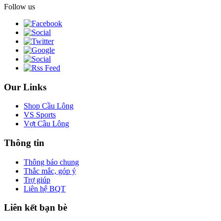
Follow us
Our Links
Shop Cầu Lông
VS Sports
Vợt Cầu Lông
Thông tin
Thông báo chung
Thắc mắc, góp ý
Trợ giúp
Liên hệ BQT
Liên kết bạn bè