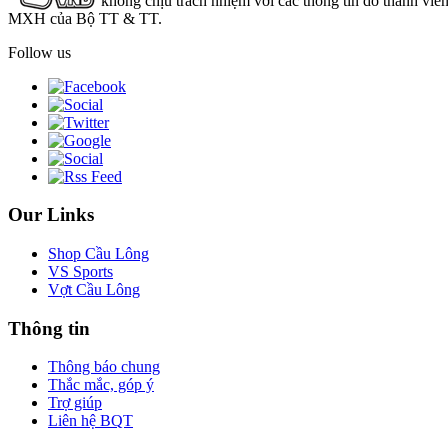
không chịu trách nhiệm với các thông tin do thành viê
MXH của Bộ TT & TT.
Follow us
Our Links
Shop Cầu Lông
VS Sports
Vợt Cầu Lông
Thông tin
Thông báo chung
Thắc mắc, góp ý
Trợ giúp
Liên hệ BQT