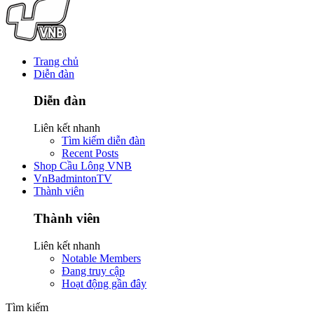
Trang chủ
Diễn đàn
Diễn đàn
Liên kết nhanh
Tìm kiếm diễn đàn
Recent Posts
Shop Cầu Lông VNB
VnBadmintonTV
Thành viên
Thành viên
Liên kết nhanh
Notable Members
Đang truy cập
Hoạt động gần đây
Tìm kiếm