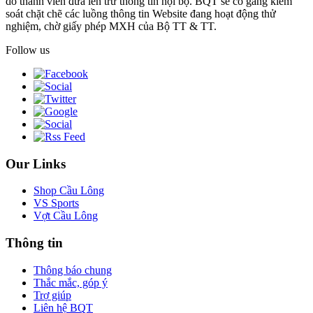
do thành viên đưa lên trừ thông tin nội bộ. BQT sẽ cố gắng kiểm
soát chặt chẽ các luồng thông tin Website đang hoạt động thử
nghiệm, chờ giấy phép MXH của Bộ TT & TT.
Follow us
Our Links
Shop Cầu Lông
VS Sports
Vợt Cầu Lông
Thông tin
Thông báo chung
Thắc mắc, góp ý
Trợ giúp
Liên hệ BQT