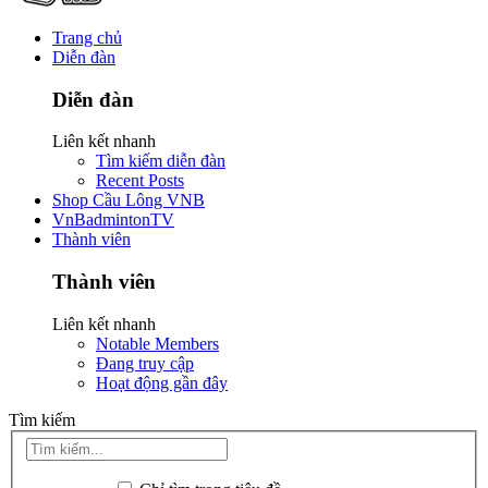
Trang chủ
Diễn đàn
Diễn đàn
Liên kết nhanh
Tìm kiếm diễn đàn
Recent Posts
Shop Cầu Lông VNB
VnBadmintonTV
Thành viên
Thành viên
Liên kết nhanh
Notable Members
Đang truy cập
Hoạt động gần đây
Tìm kiếm