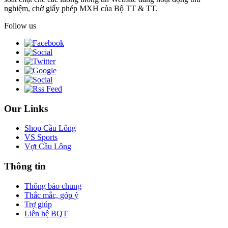
nghiệm, chờ giấy phép MXH của Bộ TT & TT.
Follow us
Our Links
Shop Cầu Lông
VS Sports
Vợt Cầu Lông
Thông tin
Thông báo chung
Thắc mắc, góp ý
Trợ giúp
Liên hệ BQT