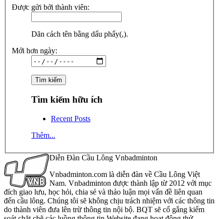
Được gửi bởi thành viên:
Dãn cách tên bằng dấu phẩy(,).
Mới hơn ngày:
Tìm kiếm hữu ích
Recent Posts
Thêm...
Diễn Đàn Cầu Lông Vnbadminton
Vnbadminton.com là diễn đàn về Cầu Lông Việt
Nam. Vnbadminton được thành lập từ 2012 với mục
đích giao lưu, học hỏi, chia sẻ và thảo luận mọi vấn đề liên quan
đến cầu lông. Chúng tôi sẽ không chịu trách nhiệm với các thông tin
do thành viên đưa lên trừ thông tin nội bộ. BQT sẽ cố gắng kiểm
soát chặt chẽ các luồng thông tin Website đang hoạt động thử