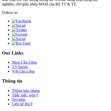
nghiệm, chờ giấy phép MXH của Bộ TT & TT.
Follow us
Our Links
Shop Cầu Lông
VS Sports
Vợt Cầu Lông
Thông tin
Thông báo chung
Thắc mắc, góp ý
Trợ giúp
Liên hệ BQT