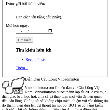
Được gửi bởi thành viên:
Dãn cách tên bằng dấu phẩy(,).
Mới hơn ngày:
Tìm kiếm hữu ích
Recent Posts
Thêm...
Diễn Đàn Cầu Lông Vnbadminton
Vnbadminton.com là diễn đàn về Cầu Lông Việt
Nam. Vnbadminton được thành lập từ 2012 với mục
đích giao lưu, học hỏi, chia sẻ và thảo luận mọi vấn đề liên quan
đến cầu lông. Chúng tôi sẽ không chịu trách nhiệm với các thông tin
do thành viên đưa lên trừ thông tin nội bộ. BQT sẽ cố gắng kiểm
soát chặt chẽ các luồng thông tin Website đang hoạt động thử